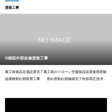
塗装工事
O様邸外部改修塗装工事
着工前仮設足場設置完了着工前のドローン空撮仮設設置後現状確
認屋根割れ部取替工事 割れ部割れ部修繕完了外部高圧洗浄窓
廻り、サイディング目地のコーキングの打替え屋根水切り鉄板取
付け釘部、抜け防止、雨水侵入防止の為コーキング処理