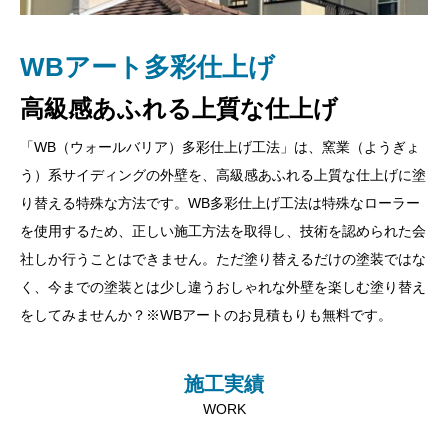
安心の自社施工
アフターサービス
お客様第一主義
年に一回お家の定期健診
外壁に合った塗料
WBアート多彩仕上げ
大橋塗装はお客様第一の主義の施工価格でご提供。完全自社施工
お客様の家の外壁に合った塗料をご
「大橋塗装に任せてよかった」そう思っていただくためには、外
高級感あふれる上質な仕上げ
だからこそ余計な費用は一切なし！！中間マージンが発生しない
壁塗装が完了したあとが重要であると考えております。塗装して
提案
ので高品質・低価格を実現します。また打ち合わせを行う職人が
終わりでなく、年に一回お家の定期健診を行い必要ならば外壁の
「WB（ウォールバリア）多彩仕上げ工法」は、窯業（ようぎょ
塗料の種類や工法は多数存在し、正しく理解していないと塗装本
施工してくれるという安心感もあり、納得いく仕上がりが実現し
修理や補修工事を行わせて頂きます。お客様の安心と満足のため
う）系サイディングの外壁を、高級感あふれる上質な仕上げに塗
来の性能を発揮することはできません。知識や経験が浅く、誤っ
ます。疑問点やご要望はお気軽にお申し付けください
に、施工後も長期に渡りしっかりサポートします！！
り替える特殊な方法です。WB多彩仕上げ工法は特殊なローラー
た塗り方をすると、光沢が出ない、塗料が定着しないといった不
を使用するため、正しい施工方法を取得し、技術を認められた会
具合が起こることも。大橋塗装は業歴30年以上！！ベテランの職
社しか行うことはできません。ただ塗り替えるだけの塗装ではな
人が多数在籍しており、正しい知識・技術で建物に合わせて適切
く、今までの塗装とは少し違うおしゃれな外壁を楽しむ塗り替え
な塗装工事をご提供いたしますので、安心してお任せください！
をしてみませんか？※WBアートのお見積もりも無料です。
施工実績
WORK